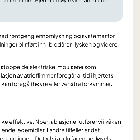
d atrieflimmer. Hjertet til høyre viser atrieflutter.
e med røntgengjennomlysning og systemer for
inger blir ført inn i blodårer i lysken og videre
 stoppe de elektriske impulsene som
lasjon av atrieflimmer foregår alltid i hjertets
 kan foregå i høyre eller venstre forkammer.
like effektive. Noen ablasjoner utfører vi i våken
nde legemidler. I andre tilfeller er det
ndlingen. Det vil si at du får en bedøvelse