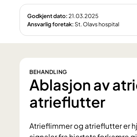
Godkjent dato:
21.03.2025
Ansvarlig foretak:
St. Olavs hospital
BEHANDLING
Ablasjon av atr
atrieflutter
Atrieflimmer og atrieflutter er 
signaler fra hjertets forkamre g