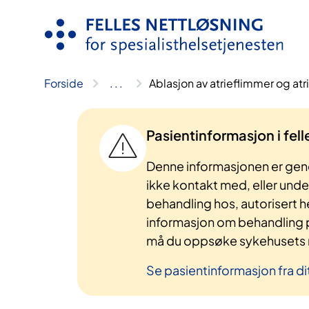
Hopp
til
innhold
Forside
..
.
Ablasjon av atrieflimmer og atri
Pasientinformasjon i fel
Denne informasjonen er gene
ikke kontakt med, eller und
behandling hos, autorisert h
informasjon om behandling p
må du oppsøke sykehusets n
Se pasientinformasjon fra di