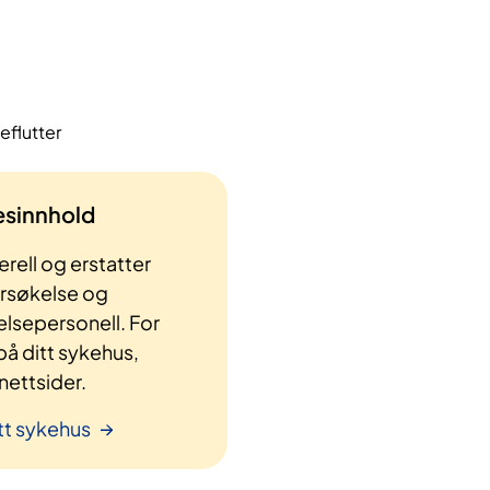
eflutter
lesinnhold
rell og erstatter
ersøkelse og
elsepersonell. For
å ditt sykehus,
ettsider.
tt sykehus