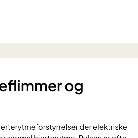
ieflimmer og
hjerterytmeforstyrrelser der elektriske
ir unormal hjerterytme. Pulsen er ofte