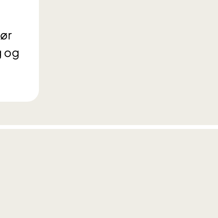
jør
g og