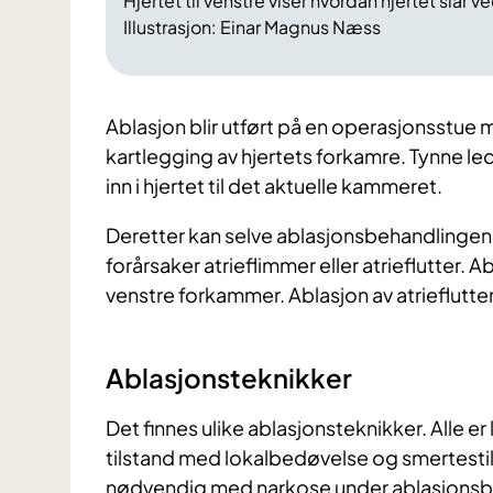
Hjertet til venstre viser hvordan hjertet slår ve
Illustrasjon: Einar Magnus Næss
Ablasjon blir utført på en operasjonsstu
kartlegging av hjertets forkamre. Tynne ledn
inn i hjertet til det aktuelle kammeret.
Deretter kan selve ablasjonsbehandlingen
forårsaker atrieflimmer eller atrieflutter. Ab
venstre forkammer. Ablasjon av atrieflutter
Ablasjonsteknikker
Det finnes ulike ablasjonsteknikker. Alle er 
tilstand med lokalbedøvelse og smertestille
nødvendig med narkose under ablasjonsbeha