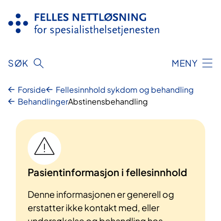
Hopp
til
innhold
SØK
MENY
Forside
Fellesinnhold sykdom og behandling
Behandlinger
Abstinensbehandling
Pasientinformasjon i fellesinnhold
Denne informasjonen er generell og
erstatter ikke kontakt med, eller
undersøkelse og behandling hos,