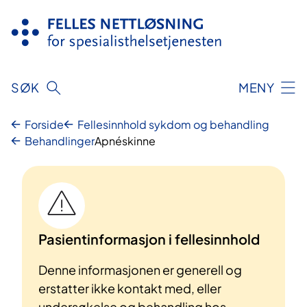
Hopp
til
innhold
SØK
MENY
Forside
Fellesinnhold sykdom og behandling
Behandlinger
Apnéskinne
Pasientinformasjon i fellesinnhold
Denne informasjonen er generell og
erstatter ikke kontakt med, eller
undersøkelse og behandling hos,