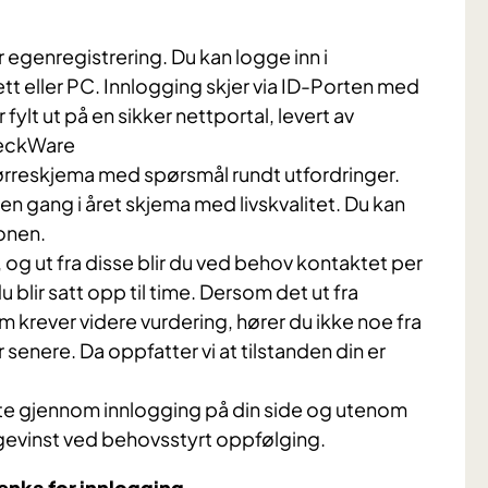
r egenregistrering. Du kan logge inn i
tt eller PC. Innlogging skjer via ID-Porten med
fylt ut på en sikker nettportal, levert av
heckWare
spørreskjema med spørsmål rundt utfordringer.
en gang i året skjema med livskvalitet. Du kan
jonen.
og ut fra disse blir du ved behov kontaktet per
u blir satt opp til time. Dersom det ut fra
krever videre vurdering, hører du ikke noe fra
 senere. Da oppfatter vi at tilstanden din er
te gjennom innlogging på din side og utenom
 gevinst ved behovsstyrt oppfølging.
lenka for innlogging