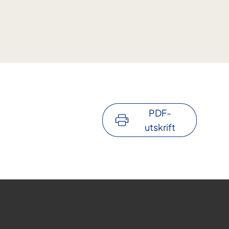
PDF-
utskrift