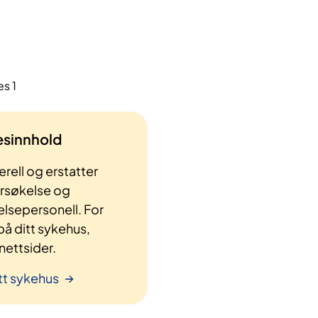
es 1
lesinnhold
rell og erstatter
ersøkelse og
elsepersonell. For
å ditt sykehus,
ettsider.
tt sykehus