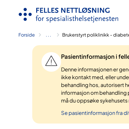
Hopp
til
innhold
Forside
..
.
Brukerstyrt poliklinikk - diabet
Pasientinformasjon i fel
Denne informasjonen er gene
ikke kontakt med, eller und
behandling hos, autorisert h
informasjon om behandling p
må du oppsøke sykehusets n
Se pasientinformasjon fra di