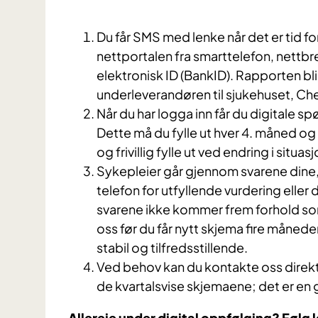
Du får SMS med lenke når det er tid fo
nettportalen fra smarttelefon, nettbre
elektronisk ID (BankID). Rapporten blir 
underleverandøren til sjukehuset, C
Når du har logga inn får du digitale 
Dette må du fylle ut hver 4. måned og 
og frivillig fylle ut ved endring i situas
Sykepleier går gjennom svarene dine, 
telefon for utfyllende vurdering eller d
svarene ikke kommer frem forhold som 
oss før du får nytt skjema fire måneder
stabil og tilfredsstillende.
Ved behov kan du kontakte oss direk
de kvartalsvise skjemaene; det er en
Allereie under digital oppfølging? Følg 