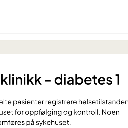
klinikk - diabetes 1
lte pasienter registrere helsetilstande
ehuset for oppfølging og kontroll. Noen
omføres på sykehuset.