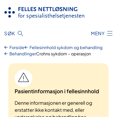
Hopp
til
innhold
SØK
MENY
Forside
Fellesinnhold sykdom og behandling
Behandlinger
Crohns sykdom – operasjon
Pasientinformasjon i fellesinnhold
Denne informasjonen er generell og
erstatter ikke kontakt med, eller
undersøkelse og behandling hos,