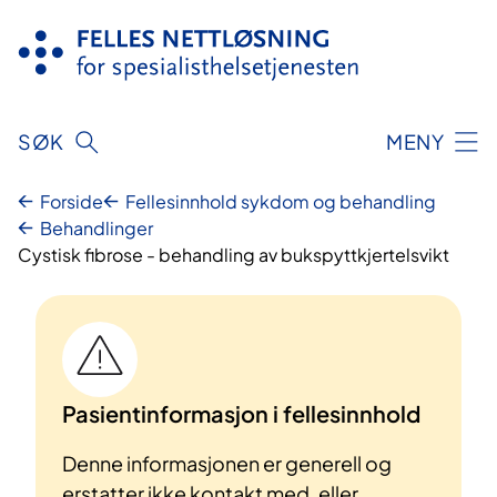
Hopp
til
innhold
SØK
MENY
Forside
Fellesinnhold sykdom og behandling
Behandlinger
Cystisk fibrose - behandling av bukspyttkjertelsvikt
Pasientinformasjon i fellesinnhold
Denne informasjonen er generell og
erstatter ikke kontakt med, eller