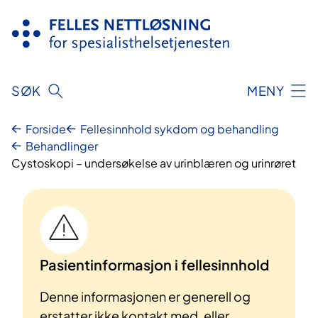
Hopp
til
innhold
SØK
MENY
Forside
Fellesinnhold sykdom og behandling
Behandlinger
Cystoskopi – undersøkelse av urinblæren og urinrøret
Pasientinformasjon i fellesinnhold
Denne informasjonen er generell og
erstatter ikke kontakt med, eller