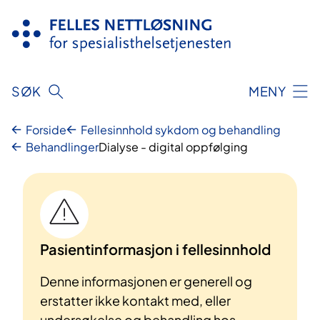
Hopp
til
innhold
SØK
MENY
Forside
Fellesinnhold sykdom og behandling
Behandlinger
Dialyse - digital oppfølging
Pasientinformasjon i fellesinnhold
Denne informasjonen er generell og
erstatter ikke kontakt med, eller
undersøkelse og behandling hos,