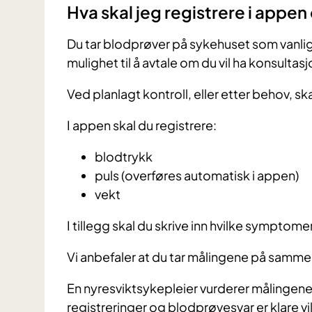
Hva skal jeg registrere i appe
Du tar blodprøver på sykehuset som vanlig t
mulighet til å avtale om du vil ha konsultas
Ved planlagt kontroll, eller etter behov, 
I appen skal du registrere:
blodtrykk
puls (overføres automatisk i appen)
vekt
I tillegg skal du skrive inn hvilke symptome
Vi anbefaler at du tar målingene på samme 
En nyresviktsykepleier vurderer målingene
registreringer og blodprøvesvar er klare v