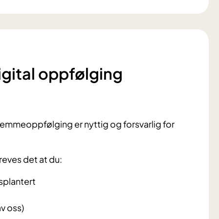
igital oppfølging
jemmeoppfølging er nyttig og forsvarlig for
reves det at du:
nsplantert
v oss)