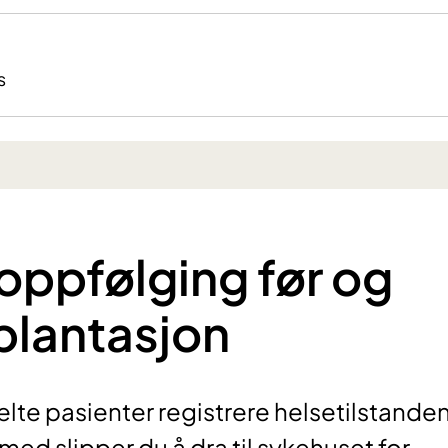
s
oppfølging før og
plantasjon
lte pasienter registrere helsetilstande
med slipper du å dra til sykehuset for