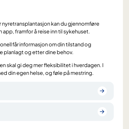
r nyretransplantasjon kan du gjennomføre
en app, framfor å reise inn til sykehuset.
onell får informasjon om din tilstand og
de planlagt og etter dine behov.
 skal gi deg mer fleksibilitet i hverdagen. I
 med din egen helse, og føle på mestring.