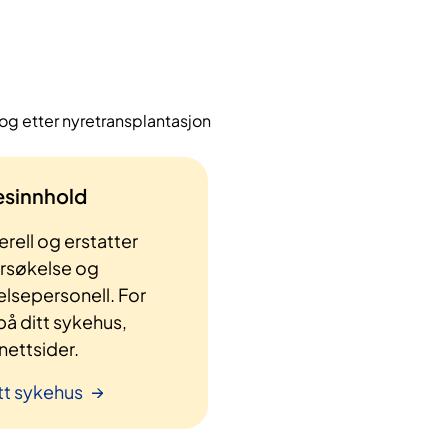
og etter nyretransplantasjon
lesinnhold
rell og erstatter
ersøkelse og
elsepersonell. For
å ditt sykehus,
ettsider.
tt sykehus