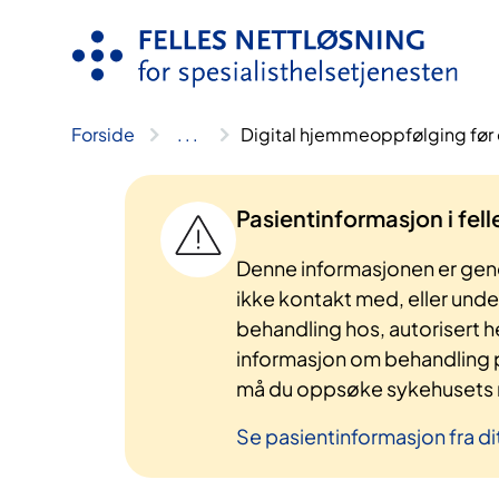
Hopp
til
innhold
Forside
..
.
Digital hjemmeoppfølging før 
Pasientinformasjon i fel
Denne informasjonen er gene
ikke kontakt med, eller und
behandling hos, autorisert h
informasjon om behandling p
må du oppsøke sykehusets n
Se pasientinformasjon fra di