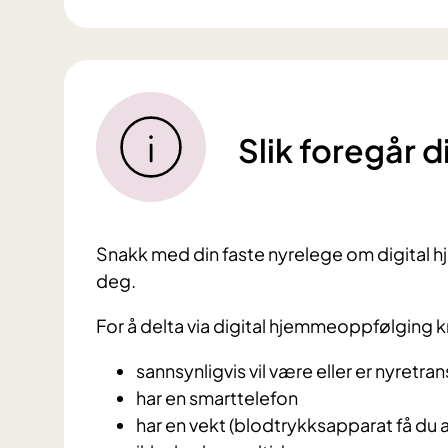
Slik foregår d
Snakk med din faste nyrelege om digital h
deg.
For å delta via digital hjemmeoppfølging k
sannsynligvis vil være eller er nyretra
har en smarttelefon
har en vekt (blodtrykksapparat få du a