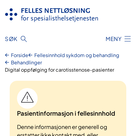
Hopp
til
innhold
SØK
MENY
Forside
Fellesinnhold sykdom og behandling
Behandlinger
Digital oppfølging for carotisstenose-pasienter
Pasientinformasjon i fellesinnhold
Denne informasjonen er generell og
erstatter ikke kontakt med, eller