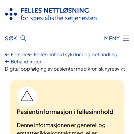
Hopp
til
innhold
SØK
MENY
Forside
Fellesinnhold sykdom og behandling
Behandlinger
Digital oppfølging av pasienter med kronisk nyresvikt
Pasientinformasjon i fellesinnhold
Denne informasjonen er generell og
erstatter ikke kontakt med, eller