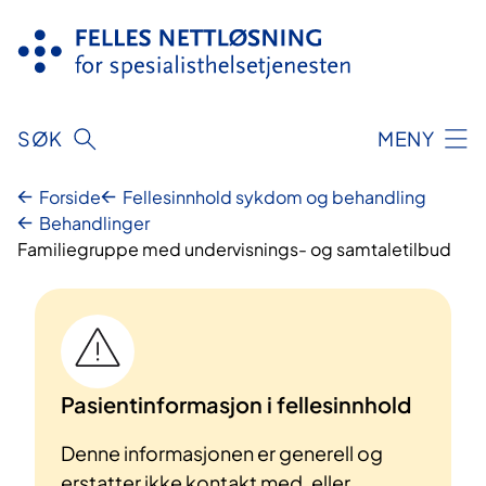
Hopp
til
innhold
SØK
MENY
Forside
Fellesinnhold sykdom og behandling
Behandlinger
Familiegruppe med undervisnings- og samtaletilbud
Pasientinformasjon i fellesinnhold
Denne informasjonen er generell og
erstatter ikke kontakt med, eller