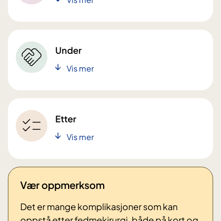
Under
Vis mer
Etter
Vis mer
Vær oppmerksom
Det er mange komplikasjoner som kan
oppstå etter fedmekirurgi, både på kort og