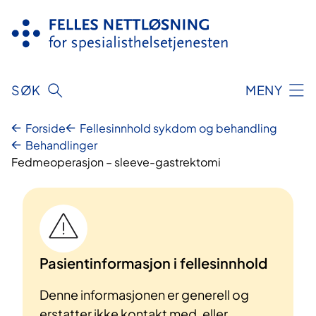
Hopp
til
innhold
SØK
MENY
Forside
Fellesinnhold sykdom og behandling
Behandlinger
Fedmeoperasjon – sleeve-gastrektomi
Pasientinformasjon i fellesinnhold
Denne informasjonen er generell og
erstatter ikke kontakt med, eller