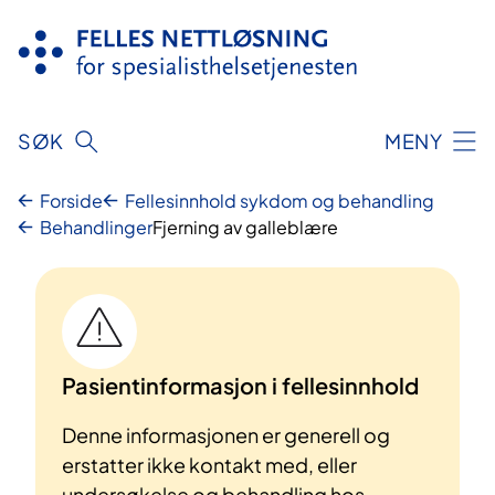
Hopp
til
innhold
SØK
MENY
Forside
Fellesinnhold sykdom og behandling
Behandlinger
Fjerning av galleblære
Pasientinformasjon i fellesinnhold
Denne informasjonen er generell og
erstatter ikke kontakt med, eller
undersøkelse og behandling hos,