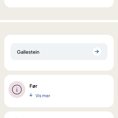
Gallestein
Før
Vis mer