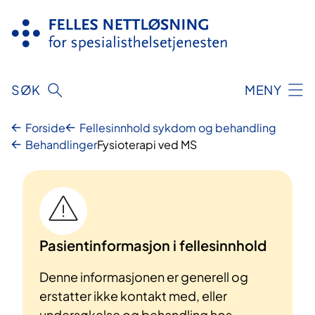
Hopp
til
innhold
SØK
MENY
Forside
Fellesinnhold sykdom og behandling
Behandlinger
Fysioterapi ved MS
Pasientinformasjon i fellesinnhold
Denne informasjonen er generell og
erstatter ikke kontakt med, eller
undersøkelse og behandling hos,