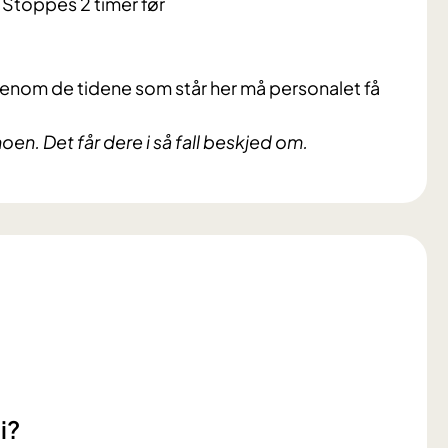
Stoppes 2 timer før
 utenom de tidene som står her må personalet få
en. Det får dere i så fall beskjed om.
i?