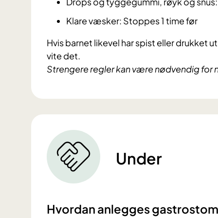
Drops og tyggegummi, røyk og snus: 
Klare væsker: Stoppes 1 time før
Hvis barnet likevel har spist eller drukket
vite det.
Strengere regler kan være nødvendig for no
Under
Hvordan anlegges gastrostom