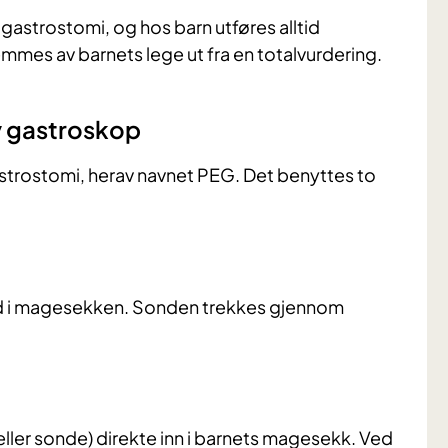
 gastrostomi, og hos barn utføres alltid
mmes av barnets lege ut fra en totalvurdering.
av gastroskop
trostomi, herav navnet PEG. Det benyttes to
ed i magesekken. Sonden trekkes gjennom
ller sonde) direkte inn i barnets magesekk. Ved