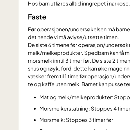
Hos barn utføres alltid inngrepet i narkose.
​​Faste
Før operasjonen/undersøkelsen må barnet 
det hende vi må avlyse/utsette timen.
De siste 6 timene før operasjon/undersøkel
melk/melkeprodukter. Spedbarn kan få mors
morsmelk inntil 3 timer før. De siste 2 t
snus og røyk, fordi dette kan øke mageinn
væsker frem til 1 time før operasjon/undersø
te og kaffe uten melk. Barnet kan pusse te
Mat og melk/melkeprodukter: Stoppe
Morsmelkerstatning: Stoppes 4 timer
Morsmelk: Stoppes 3 timer før