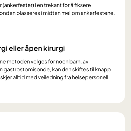
nkerfester) i en trekant for å fiksere
den plasseres i midten mellom ankerfestene.
i eller åpen kirurgi
enne metoden velges for noen barn, av
en gastrostomisonde, kan den skiftes til knapp
 skjer alltid med veiledning fra helsepersonell