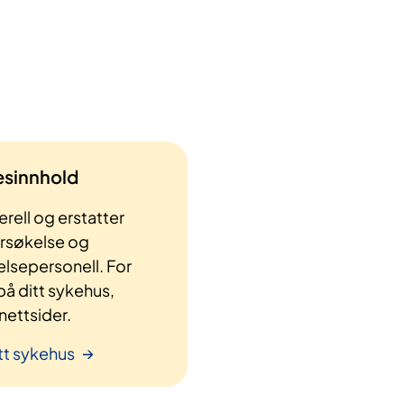
lesinnhold
rell og erstatter
ersøkelse og
elsepersonell. For
å ditt sykehus,
ettsider.
tt sykehus