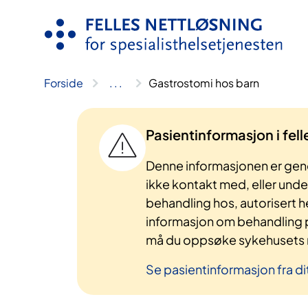
Hopp
til
innhold
Forside
..
.
Gastrostomi hos barn
Pasientinformasjon i fel
Denne informasjonen er gene
ikke kontakt med, eller und
behandling hos, autorisert h
informasjon om behandling p
må du oppsøke sykehusets n
Se pasientinformasjon fra di