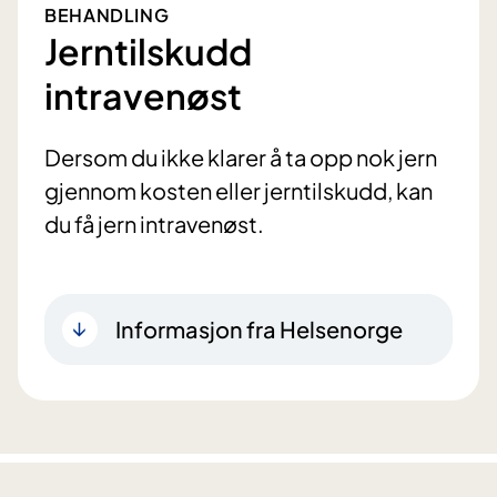
BEHANDLING
Jerntilskudd
intravenøst
Dersom du ikke klarer å ta opp nok jern
gjennom kosten eller jerntilskudd, kan
du få jern intravenøst.
Informasjon fra Helsenorge