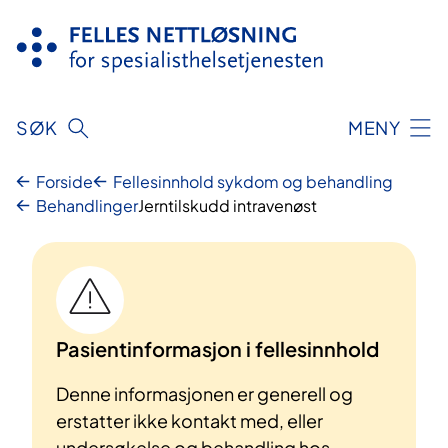
Hopp
til
innhold
SØK
MENY
Forside
Fellesinnhold sykdom og behandling
Behandlinger
Jerntilskudd intravenøst
Pasientinformasjon i fellesinnhold
Denne informasjonen er generell og
erstatter ikke kontakt med, eller
undersøkelse og behandling hos,