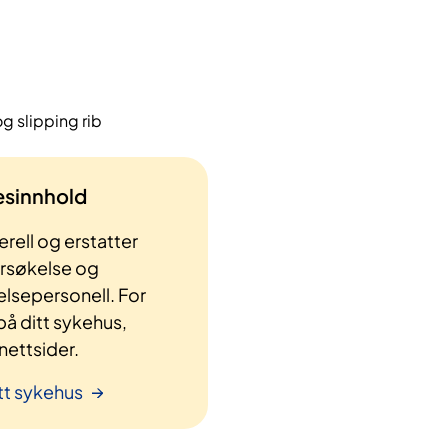
g slipping rib
lesinnhold
rell og erstatter
ersøkelse og
elsepersonell. For
å ditt sykehus,
ettsider.
tt sykehus