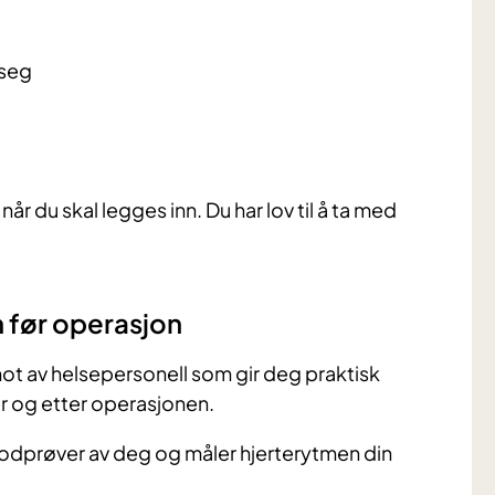
 seg
år du skal legges inn. Du har lov til å ta med
 før operasjon
mot av helsepersonell som gir deg praktisk
er og etter operasjonen.
blodprøver av deg og måler hjerterytmen din