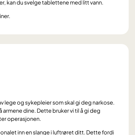
, kan du svelge tablettene med litt vann.
ner.
av lege og sykepleier som skal gi deg narkose.
å armene dine. Dette bruker vi til å gi deg
tter operasjonen.
nalet inn en slange i luftrøret ditt. Dette fordi