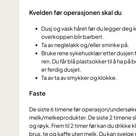
Kvelden før operasjonen skal du
Dusj og vask håret før du legger deg 
overkoppen blir barbert.
Ta av neglelakk og/eller sminke på.
Bruke rene sykehusklær etter dusjen f
ren. Du får blå plastsokker til å ha p
er ferdig dusjet.
Ta av ta av smykker og klokke.
Faste
De siste 6 timene før operasjon/undersøkel
melk/melkeprodukter. De siste 2 timene s
og røyk. Frem til 2 timer før kan du drikke k
brus, te og kaffe uten melk. Du kan svelge m