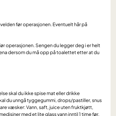
kvelden før operasjonen. Eventuelt hår på
ør operasjonen. Sengen du legger deg i er helt
å bena dersom du må opp på toalettet etter at du
se skal du ikke spise mat eller drikke
kal du unngå tyggegummi, drops/pastiller, snus
lare væsker: Vann, saft, juice uten fruktkjøtt,
edisiner med et lite glass vann inntil 1 time før,