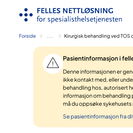
Hopp
til
innhold
Forside
..
.
Kirurgisk behandling ved TOS o
Pasientinformasjon i fel
Denne informasjonen er gene
ikke kontakt med, eller und
behandling hos, autorisert h
informasjon om behandling p
må du oppsøke sykehusets n
Se pasientinformasjon fra di