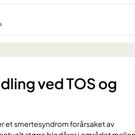
s
ndling ved TOS og
er et smertesyndrom forårsaket av
ntuelt større blodårer i området mello