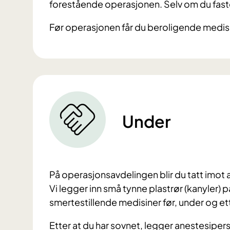
forestående operasjonen. Selv om du faster
Før operasjonen får du beroligende medisi
Under
På operasjonsavdelingen blir du tatt imot 
Vi legger inn små tynne plastrør (kanyler) p
smertestillende medisiner før, under og e
Etter at du har sovnet, legger anestesiperso