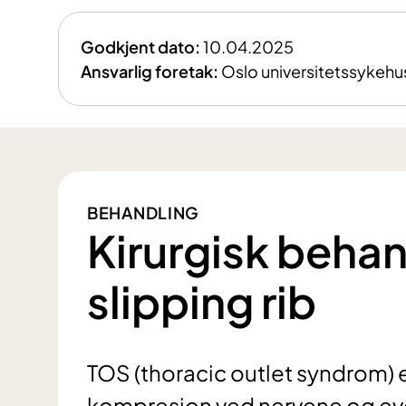
Godkjent dato:
10.04.2025
Ansvarlig foretak:
Oslo universitetssykehu
BEHANDLING
Kirurgisk beha
slipping rib
TOS (thoracic outlet syndrom) 
kompresjon ved nervene og eve