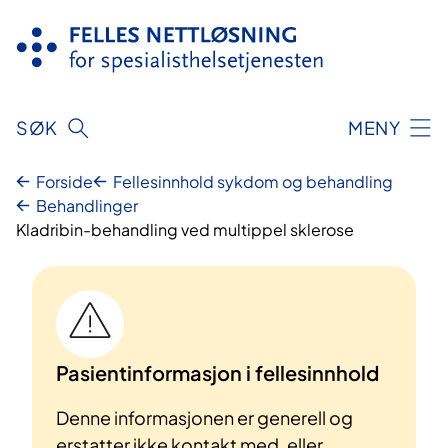
Hopp
til
innhold
SØK
MENY
Forside
Fellesinnhold sykdom og behandling
Behandlinger
Kladribin-behandling ved multippel sklerose
Pasientinformasjon i fellesinnhold
Denne informasjonen er generell og
erstatter ikke kontakt med, eller