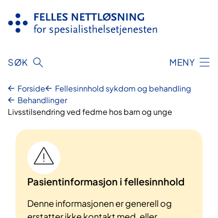
Hopp
til
innhold
SØK
MENY
Forside
Fellesinnhold sykdom og behandling
Behandlinger
Livsstilsendring ved fedme hos barn og unge
Pasientinformasjon i fellesinnhold
Denne informasjonen er generell og
erstatter ikke kontakt med, eller