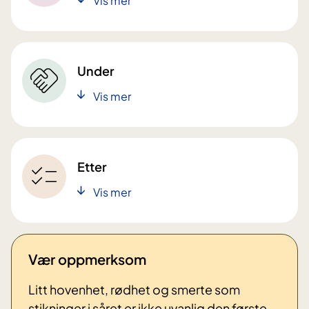
Vis mer
Under
Vis mer
Etter
Vis mer
Vær oppmerksom
Litt hovenhet, rødhet og smerte som
stikninger i såret er ikke uvanlig den første