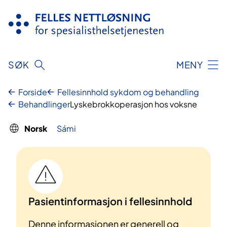
Hopp
til
innhold
SØK
MENY
Forside
Fellesinnhold sykdom og behandling
Behandlinger
Lyskebrokkoperasjon hos voksne
Norsk
Sámi
Pasientinformasjon i fellesinnhold
Denne informasjonen er generell og