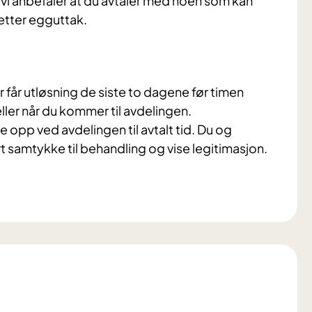
 vi anbefaler at du avtaler med noen som kan
 etter egguttak.
er får utløsning de siste to dagene før timen
er når du kommer til avdelingen.
opp ved avdelingen til avtalt tid. Du og
t samtykke til behandling og vise legitimasjon.