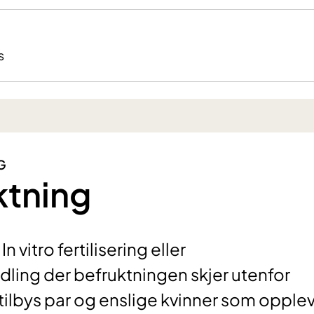
s
G
ktning
n vitro fertilisering eller
ling der befruktningen skjer utenfor
ilbys par og enslige kvinner som opple