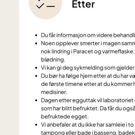
Etter
D
u får informasjon om videre behandl
Noen opplever smerter i magen samm
nok lindring i Paracet og varmeflaske. 
blødning.
Vi kan gi deg sykmelding som gjelder 
Du bør ha følge hjem etter at du har 
de første timene etter at du kommer hj
medisiner.
Dagen etter egguttak vil laboratorie
som har blitt befruktet. Da får du også
befruktede egget.
Vi anbefaler at du ikke har samleie i t
tampong eller bade i basseng, badekar