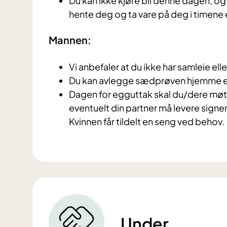
Du kan ikke kjøre bil denne dagen, og
hente deg og ta vare på deg i timene
Mannen:
Vi anbefaler at du ikke har samleie ell
Du kan avlegge sædprøven hjemme ell
Dagen for egguttak skal du/dere møte 
eventuelt din partner må levere signer
Kvinnen får tildelt en seng ved behov.
Under