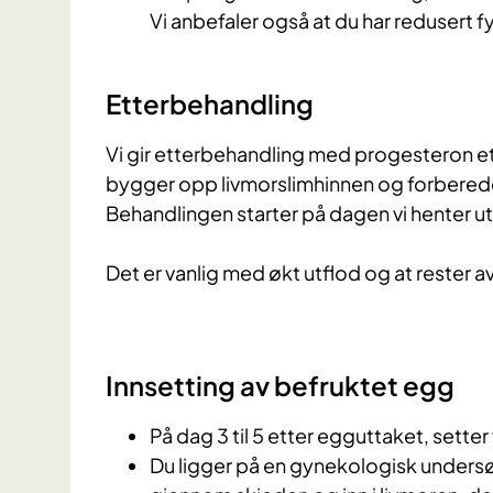
Vi anbefaler også at du har redusert f
Etterbehandling
Vi gir etterbehandling med progesteron e
bygger opp livmorslimhinnen og forbereder
Behandlingen starter på dagen vi henter u
Det er vanlig med økt utflod og at rester 
Innsetting av befruktet egg
På dag 3 til 5 etter egguttaket, setter
Du ligger på en gynekologisk undersø