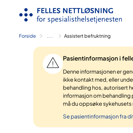
Hopp
til
innhold
Forside
..
.
Assistert befruktning
Pasientinformasjon i fel
Denne informasjonen er gene
ikke kontakt med, eller und
behandling hos, autorisert h
informasjon om behandling p
må du oppsøke sykehusets n
Se pasientinformasjon fra di