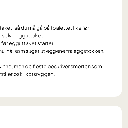
taket, så du må gå på toalettet like før
r selve egguttaket.
 før egguttaket starter.
 hul nål som suger ut eggene fra eggstokken.
.
 kvinne, men de fleste beskriver smerten som
råler bak i korsryggen.