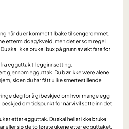
ing når du er kommet tilbake til sengerommet.
e ettermiddag/kveld, men det er som regel
Du skal ikke bruke Ibux på grunn av økt fare for
fra egguttak til egginnsetting.
vært gjennom egguttak. Du bør ikke være alene
em, siden du har fått ulike smertestillende
t ringe deg for å gi beskjed om hvor mange egg
 beskjed om tidspunkt for når vi vil sette inn det
o uker etter egguttak. Du skal heller ikke bruke
 eller sjø de to første ukene etter egguttaket.