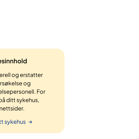
lesinnhold
rell og erstatter
ersøkelse og
elsepersonell. For
å ditt sykehus,
ettsider.
tt sykehus