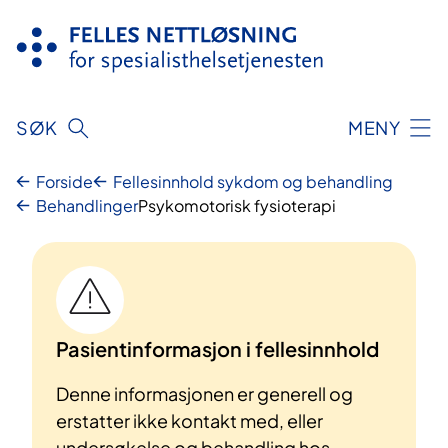
Hopp
til
innhold
SØK
MENY
Forside
Fellesinnhold sykdom og behandling
Behandlinger
Psykomotorisk fysioterapi
Pasientinformasjon i fellesinnhold
Denne informasjonen er generell og
erstatter ikke kontakt med, eller
undersøkelse og behandling hos,