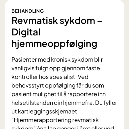
BEHANDLING
Revmatisk sykdom –
Digital
hjemmeoppfølging
Pasienter med kronisk sykdom blir
vanligvis fulgt opp gjennom faste
kontroller hos spesialist. Ved
behovsstyrt oppfølging får du som
pasient mulighet til å rapportere inn
helsetilstanden din hjemmefra. Du fyller
ut kartleggingsskjemaet
"Hjemmerapportering revmatisk
sykdom" én til to ganger i året eller ved