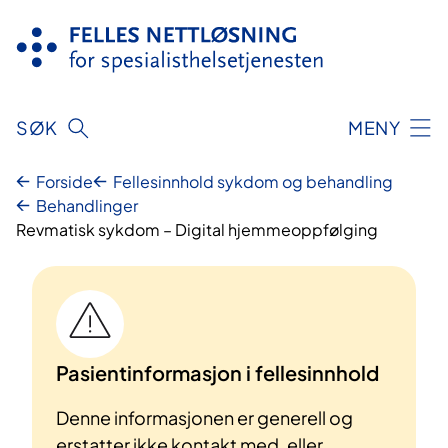
Hopp
til
innhold
SØK
MENY
Forside
Fellesinnhold sykdom og behandling
Behandlinger
Revmatisk sykdom – Digital hjemmeoppfølging
Pasientinformasjon i fellesinnhold
Denne informasjonen er generell og
erstatter ikke kontakt med, eller