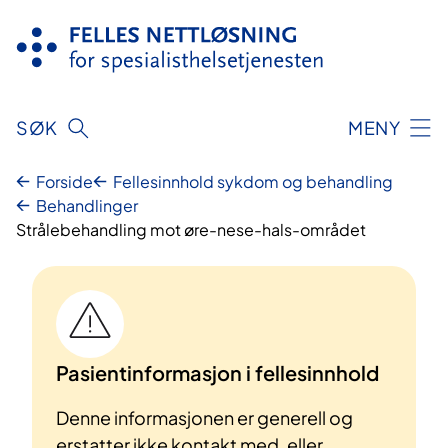
Hopp
til
innhold
SØK
MENY
Forside
Fellesinnhold sykdom og behandling
Behandlinger
Strålebehandling mot øre-nese-hals-området
Pasientinformasjon i fellesinnhold
Denne informasjonen er generell og
erstatter ikke kontakt med, eller