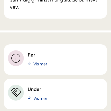
vev.
Før
Vis mer
Under
Vis mer