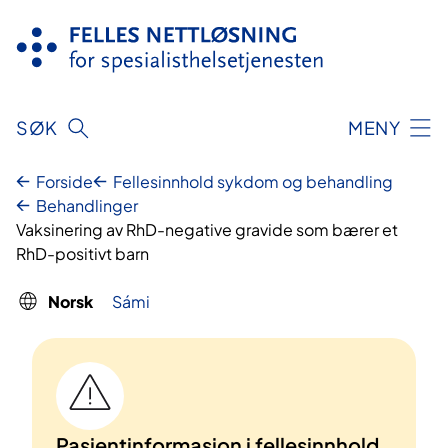
Hopp
til
innhold
SØK
MENY
Forside
Fellesinnhold sykdom og behandling
Behandlinger
Vaksinering av RhD-negative gravide som bærer et
RhD-positivt barn
Norsk
Sámi
Pasientinformasjon i fellesinnhold