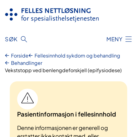
Hopp
til
innhold
SØK
MENY
Forside
Fellesinnhold sykdom og behandling
Behandlinger
Vekststopp ved benlengdeforskjell (epifysiodese)
Pasientinformasjon i fellesinnhold
Denne informasjonen er generell og
erstatter ikke kontakt med, eller