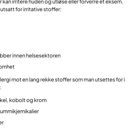
 kan irritere huden og utløse eller forverre et eksem.
satt for irritative stoffer:
bber innen helsesektoren
somhet
llergi mot en lang rekke stoffer som man utsettes for i
:
kel, kobolt og krom
gummikjemikalier
er