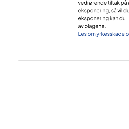
vedrørende tiltak på 
eksponering, så vil du
eksponering kan du i m
av plagene.
Les om yrkesskade o