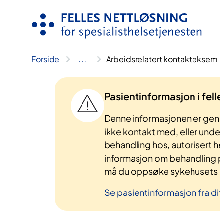
Hopp
til
innhold
Forside
..
.
Arbeidsrelatert kontakteksem
Pasientinformasjon i fel
Denne informasjonen er gene
ikke kontakt med, eller und
behandling hos, autorisert h
informasjon om behandling p
må du oppsøke sykehusets n
Se pasientinformasjon fra di