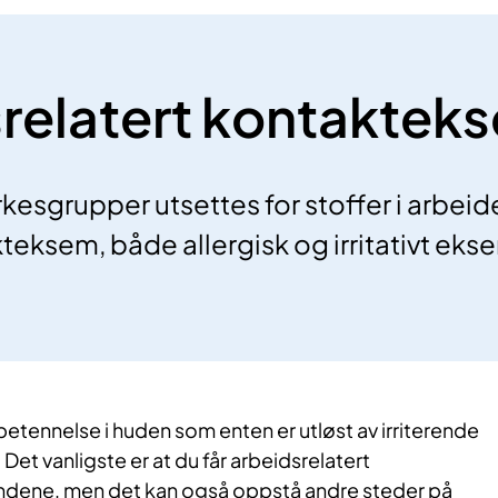
relatert kontaktek
esgrupper utsettes for stoffer i arbeide
kteksem, både allergisk og irritativt eks
etennelse i huden som enten er utløst av irriterende
i. Det vanligste er at du får arbeidsrelatert
dene, men det kan også oppstå andre steder på