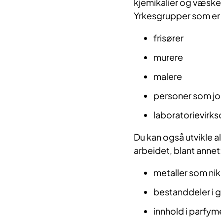
kjemikalier og væsker
Yrkesgrupper som er ut
frisører
murere
malere
personer som jo
laboratorievirk
Du kan også utvikle a
arbeidet, blant annet
metaller som nik
bestanddeler i 
innhold i parfym