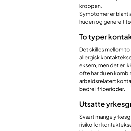
kroppen.
Symptomer er blant a
huden og generelt tø
To typer kont
Det skilles mellom to
allergisk kontaktekse
eksem, men det er ik
ofte har du en kombin
arbeidsrelatert kont
bedre i friperioder.
Utsatte yrkesg
Svært mange yrkesgrup
risiko for kontakteks