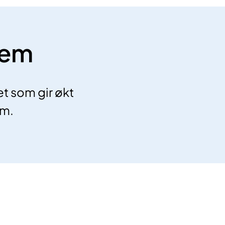
sem
t som gir økt
em.