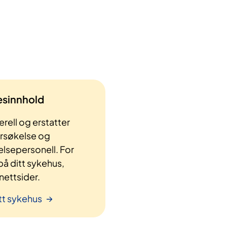
lesinnhold
rell og erstatter
ersøkelse og
elsepersonell. For
å ditt sykehus,
ettsider.
tt sykehus