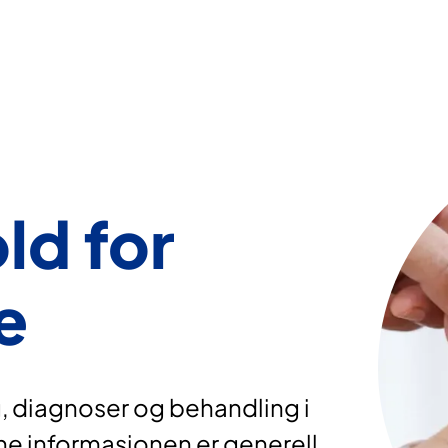
ld for
e
, diagnoser og behandling i
ne informasjonen er generell