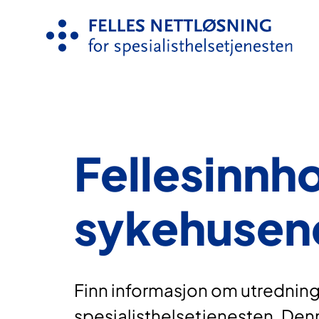
Hopp
til
innhold
Fellesinnho
sykehusen
Finn informasjon om utredning
spesialisthelsetjenesten. Den