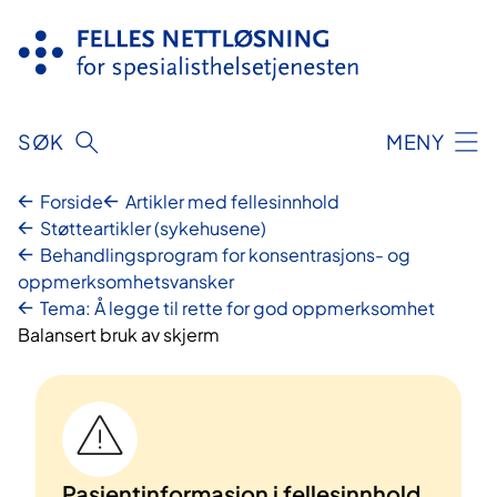
Hopp
til
innhold
SØK
MENY
Forside
Artikler med fellesinnhold
Støtteartikler (sykehusene)
Behandlingsprogram for konsentrasjons- og
oppmerksomhetsvansker
Tema: Å legge til rette for god oppmerksomhet
Balansert bruk av skjerm
Pasientinformasjon i fellesinnhold