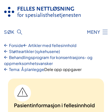
Hopp
til
innhold
SØK
MENY
Forside
Artikler med fellesinnhold
Støtteartikler (sykehusene)
Behandlingsprogram for konsentrasjons- og
oppmerksomhetsvansker
Tema: Å planlegge
Dele opp oppgaver
Pasientinformasjon i fellesinnhold