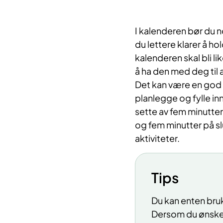
I kalenderen bør du no
du lettere klarer å ho
kalenderen skal bli l
å ha den med deg til a
Det kan være en god id
planlegge og fylle in
sette av fem minutter 
og fem minutter på s
aktiviteter.
Tips
Du kan enten bruk
Dersom du ønsker 