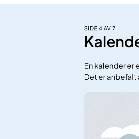
SIDE 4 AV 7
Kalend
En kalender er e
Det er anbefalt