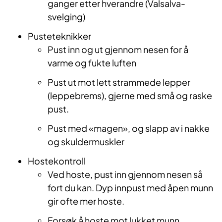
ganger etter hverandre (Valsalva-
svelging)
Pusteteknikker
Pust inn og ut gjennom nesen for å
varme og fukte luften
Pust ut mot lett strammede lepper
(leppebrems), gjerne med små og raske
pust.
Pust med «magen», og slapp av i nakke
og skuldermuskler
Hostekontroll
Ved hoste, pust inn gjennom nesen så
fort du kan. Dyp innpust med åpen munn
gir ofte mer hoste.
Forsøk å hoste mot lukket munn