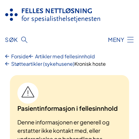
Hopp
til
innhold
SØK
MENY
Forside
Artikler med fellesinnhold
Støtteartikler (sykehusene)
Kronisk hoste
Pasientinformasjon i fellesinnhold
Denne informasjonen er generell og
erstatter ikke kontakt med, eller
undersøkelse og behandling hos,