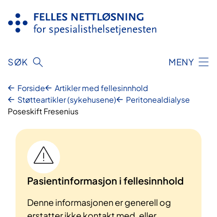
Hopp
til
innhold
SØK
MENY
Forside
Artikler med fellesinnhold
Støtteartikler (sykehusene)
Peritonealdialyse
Poseskift Fresenius
Pasientinformasjon i fellesinnhold
Denne informasjonen er generell og
erstatter ikke kontakt med, eller