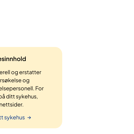
lesinnhold
rell og erstatter
ersøkelse og
elsepersonell. For
å ditt sykehus,
ettsider.
tt sykehus