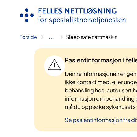
Hopp
til
innhold
Forside
..
.
Sleep safe nattmaskin
Pasientinformasjon i fel
Denne informasjonen er gene
ikke kontakt med, eller und
behandling hos, autorisert h
informasjon om behandling p
må du oppsøke sykehusets n
Se pasientinformasjon fra di