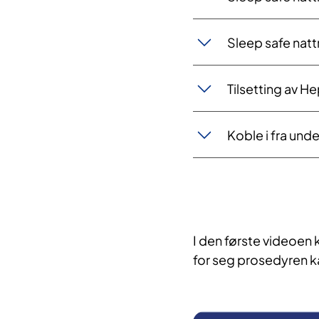
Sleep safe na
Tilsetting av He
Koble i fra un
I den første videoen 
for seg prosedyren kap