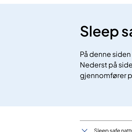
Sleep s
På denne siden 
Nederst på side
gjennomfører 
​Sleep safe nat