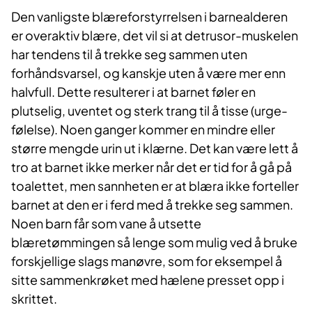
Den vanligste blæreforstyrrelsen i barnealderen
er overaktiv blære, det vil si at detrusor-muskelen
har tendens til å trekke seg sammen uten
forhåndsvarsel, og kanskje uten å være mer enn
halvfull. Dette resulterer i at barnet føler en
plutselig, uventet og sterk trang til å tisse (urge-
følelse). Noen ganger kommer en mindre eller
større mengde urin ut i klærne. Det kan være lett å
tro at barnet ikke merker når det er tid for å gå på
toalettet, men sannheten er at blæra ikke forteller
barnet at den er i ferd med å trekke seg sammen.
Noen barn får som vane å utsette
blæretømmingen så lenge som mulig ved å bruke
forskjellige slags manøvre, som for eksempel å
sitte sammenkrøket med hælene presset opp i
skrittet.