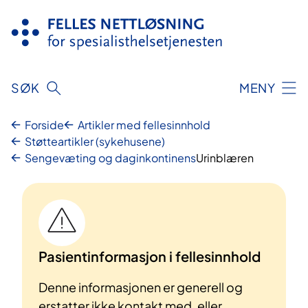
Hopp
til
innhold
SØK
MENY
Forside
Artikler med fellesinnhold
Støtteartikler (sykehusene)
Sengevæting og daginkontinens
Urinblæren
Pasientinformasjon i fellesinnhold
Denne informasjonen er generell og
erstatter ikke kontakt med, eller