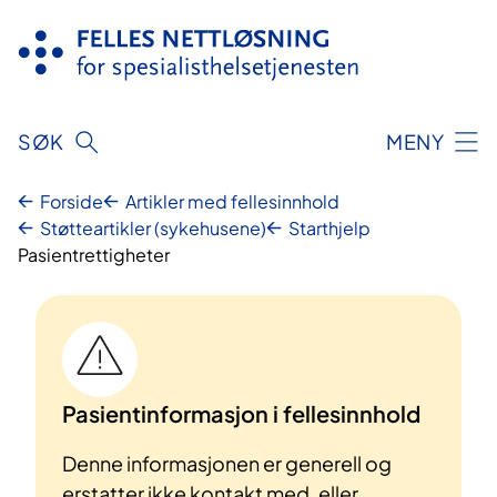
Hopp
til
innhold
SØK
MENY
Forside
Artikler med fellesinnhold
Støtteartikler (sykehusene)
Starthjelp
Pasientrettigheter
Pasientinformasjon i fellesinnhold
Denne informasjonen er generell og
erstatter ikke kontakt med, eller