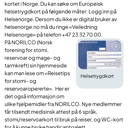
kortet i Norge. Du kan søke om Europeisk
helsetrygdkort på følgende måter: Logg inn på
Helsenorge. Dersom du ikke er digital bruker av
helsenorge.no må du ringe «Veiledning
Helsenorge» på telefon +47 23 32 70 00.
På NORILCO (Norsk
forening for stomi,
reservoar og mage- og
tarmkreft) sin hjemmeside
kan man lese om «Reisetips
Helsetrygdkort
for stomi- og
reservoaropererte». Her er
det også informasjon om
ulike hjelpemidler fra NORILCO. Nye medlemmer
får tilsendt medisinsk attest på 6 språk,
stomi/reservoarkort til bruk på reiser, og WC-kort
for å kunne bruke handicaptoalett.