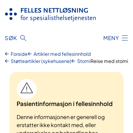
Hopp
til
innhold
SØK
MENY
Forside
Artikler med fellesinnhold
Støtteartikler (sykehusene)
Stomi
Reise med stomi
Pasientinformasjon i fellesinnhold
Denne informasjonen er generell og
erstatter ikke kontakt med, eller
undersøkelse og behandling hos,