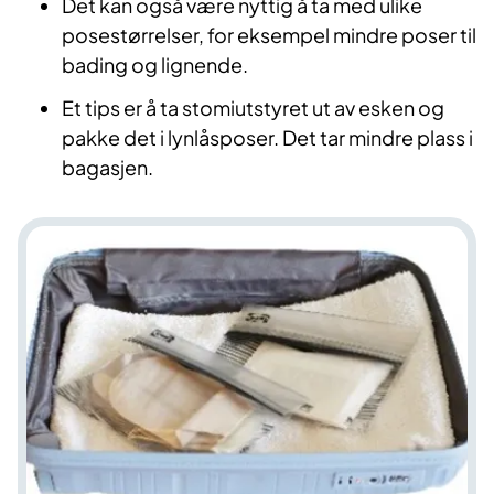
Det kan også være nyttig å ta med ulike
posestørrelser, for eksempel mindre poser til
bading og lignende.
Et tips er å ta stomiutstyret ut av esken og
pakke det i lynlåsposer. Det tar mindre plass i
bagasjen.