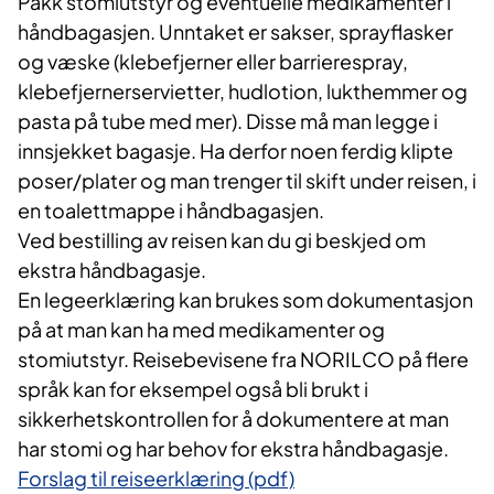
Pakk stomiutstyr og eventuelle medikamenter i
håndbagasjen. Unntaket er sakser, sprayflasker
og væske (klebefjerner eller barrierespray,
klebefjernerservietter, hudlotion, lukthemmer og
pasta på tube med mer). Disse må man legge i
innsjekket bagasje. Ha derfor noen ferdig klipte
poser/plater og man trenger til skift under reisen, i
en toalettmappe i håndbagasjen.
Ved bestilling av reisen kan du gi beskjed om
ekstra håndbagasje.
En legeerklæring kan brukes som dokumentasjon
på at man kan ha med medikamenter og
stomiutstyr. Reisebevisene fra NORILCO på flere
språk kan for eksempel også bli brukt i
sikkerhetskontrollen for å dokumentere at man
har stomi og har behov for ekstra håndbagasje.
Forslag til reiseerklæring (pdf)