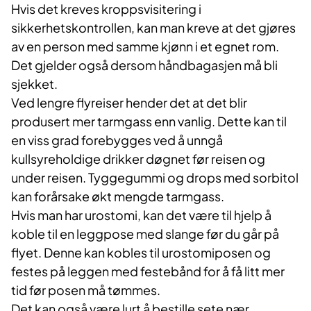
Hvis det kreves kroppsvisitering i
sikkerhetskontrollen, kan man kreve at det gjøres
av en person med samme kjønn i et egnet rom.
Det gjelder også dersom håndbagasjen må bli
sjekket.
Ved lengre flyreiser hender det at det blir
produsert mer tarmgass enn vanlig. Dette kan til
en viss grad forebygges ved å unngå
kullsyreholdige drikker døgnet før reisen og
under reisen. Tyggegummi og drops med sorbitol
kan forårsake økt mengde tarmgass.
Hvis man har urostomi, kan det være til hjelp å
koble til en leggpose med slange før du går på
flyet. Denne kan kobles til urostomiposen og
festes på leggen med festebånd for å få litt mer
tid før posen må tømmes.
Det kan også være lurt å bestille sete nær