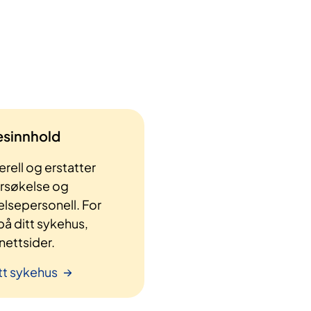
lesinnhold
rell og erstatter
ersøkelse og
elsepersonell. For
å ditt sykehus,
ettsider.
tt sykehus