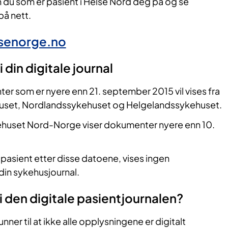
 du som er pasient i Helse Nord deg på og se
på nett.
lsenorge.no​
 din digi​tale journal
r som er nyere enn 21. september 2015 vil vises fra
uset, Nordlandssykehuset og Helgelandssykehuset.
ehuset Nord-Norge viser dokumenter nyere enn 10.
 pasient etter disse datoene, vises ingen
din sykehusjournal.
 i den digitale pasientjournalen?
nner til at ikke alle opplysningene er digitalt