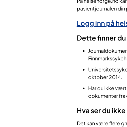
På helsenorge.no kan
pasientjournalen din 
​Logg inn på he
Dette finner du i
​J
ournaldokumente
Finnmarkssykeh
Universitetssyk
oktober 2014.
Har du ikke vært
dokumenter fra 
Hva ser du ikke
Det kan være flere gru