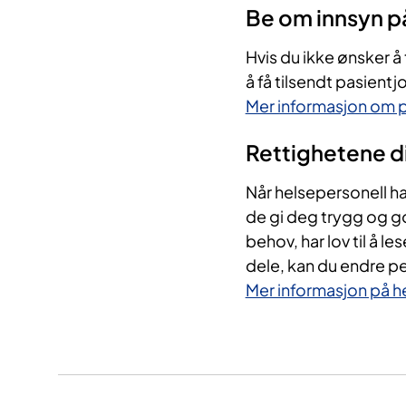
​Be om innsyn p
Hvis du ikke ønsker å 
å få tilsendt pasientj
Mer informasjon om p
Rettighetene d
​Når helsepersonell h
de gi deg trygg og 
behov, har lov til å l
dele, kan du endre p
Mer informasjon på 