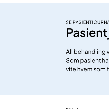
​SE PASIENTJOURNA
Pasient
All behandling 
Som pasient har d
vite hvem som h