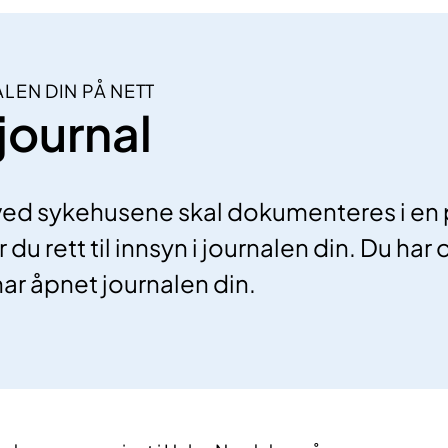
LEN DIN PÅ NETT
journal
ved sykehusene skal dokumenteres i en 
u rett til innsyn i journalen din. Du har og
ar åpnet journalen din.