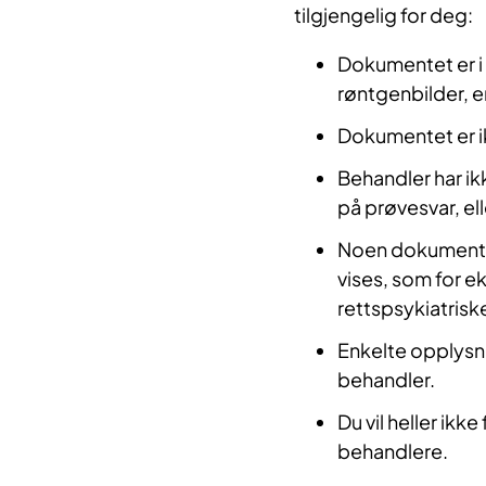
tilgjengelig for deg:
Dokumentet er i e
røntgenbilder, e
Dokumentet er ik
Behandler har ik
på prøvesvar, el
Noen dokumenter 
vises, som for e
rettspsykiatris
Enkelte opplysni
behandler.
Du vil heller ikke
behandlere.​