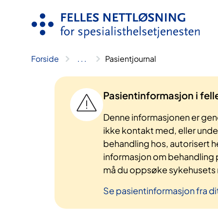
Hopp
til
innhold
Forside
..
.
Pasientjournal
Pasientinformasjon i fel
Denne informasjonen er gene
ikke kontakt med, eller und
behandling hos, autorisert h
informasjon om behandling p
må du oppsøke sykehusets n
Se pasientinformasjon fra di