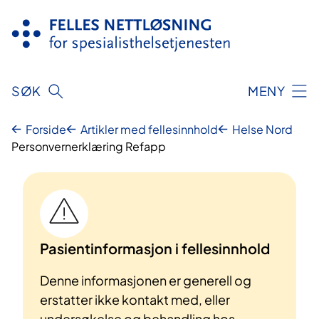
Hopp
til
innhold
SØK
MENY
Forside
Artikler med fellesinnhold
Helse Nord
Personvernerklæring Refapp
Pasientinformasjon i fellesinnhold
Denne informasjonen er generell og
erstatter ikke kontakt med, eller
undersøkelse og behandling hos,