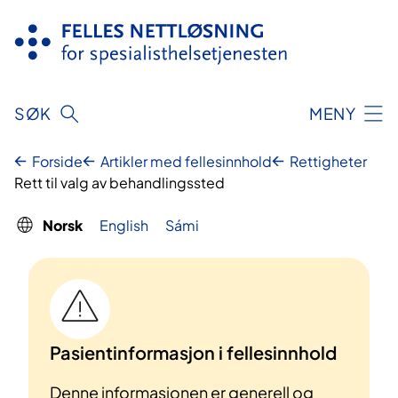
Hopp
til
innhold
SØK
MENY
Forside
Artikler med fellesinnhold
Rettigheter
Rett til valg av behandlingssted
Norsk
English
Sámi
Pasientinformasjon i fellesinnhold
Denne informasjonen er generell og