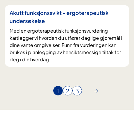
Akutt funksjonssvikt - ergoterapeutisk
undersøkelse
Med en ergoterapeutisk funksjonsvurdering
kartlegger vi hvordan du utfører daglige gjøremål i
dine vante omgivelser. Funn fra vurderingen kan
brukes i planlegging av hensiktsmessige tiltak for
deg i din hverdag.
1
2
3
N
G
G
å
å
å
v
t
t
æ
i
i
r
l
l
e
s
s