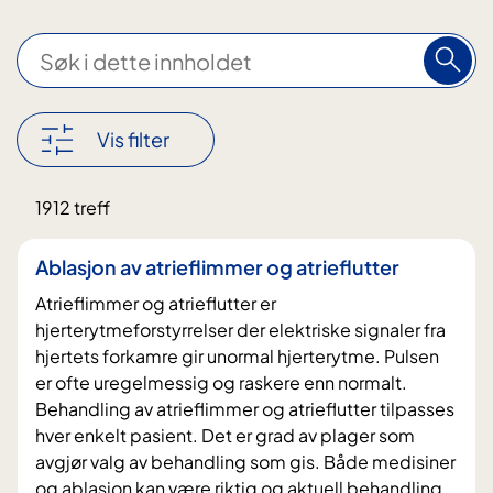
S
ø
k
i
Vis filter
d
e
Nullstill
1912 treff
t
filter
t
Ablasjon av atrieflimmer og atrieflutter
e
Atrieflimmer og atrieflutter er
i
hjerterytmeforstyrrelser der elektriske signaler fra
n
hjertets forkamre gir unormal hjerterytme. Pulsen
n
er ofte uregelmessig og raskere enn normalt.
h
Behandling av atrieflimmer og atrieflutter tilpasses
o
hver enkelt pasient. Det er grad av plager som
avgjør valg av behandling som gis. Både medisiner
l
og ablasjon kan være riktig og aktuell behandling.