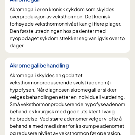
Akromegali er en kronisk sykdom som skyldes
overproduksjon av veksthormon. Det kronisk
forhøyede veksthormonnivået kan gi flere plager.
Den første utredningen hos pasienter med
nyoppdaget sykdom strekker seg vanligvis over to
dager.
Akromegalibehandling
Akromegali skyldes en godartet
veksthormonproduserende svulst (adenom) i
hypofysen. Når diagnosen akromegali er sikker
velges behandlingen etter en individuell vurdering.
Små veksthormonproduserende hypofyseadenom
behandles kirurgisk med gode utsikter til varig
helbredelse. Ved større adenomer velger vi ofte å
behandle med medisiner for å skrumpe adenomet
og redusere nivået av veksthormon før operasjon.