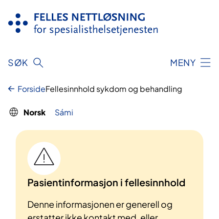
Hopp
til
innhold
SØK
MENY
Forside
Fellesinnhold sykdom og behandling
Norsk
Sámi
Pasientinformasjon i fellesinnhold
Denne informasjonen er generell og
erstatter ikke kontakt med, eller