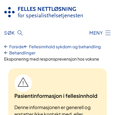
Hopp
til
innhold
SØK
MENY
Forside
Fellesinnhold sykdom og behandling
Behandlinger
Eksponering med responsprevensjon hos voksne
Pasientinformasjon i fellesinnhold
Denne informasjonen er generell og
erstatter ikke kontakt med, eller