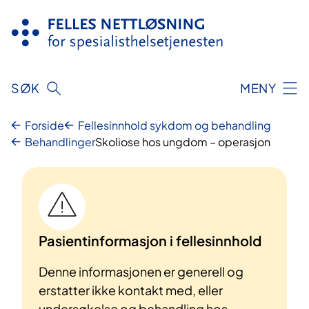
Hopp
til
innhold
SØK
MENY
Forside
Fellesinnhold sykdom og behandling
Behandlinger
Skoliose hos ungdom – operasjon
Pasientinformasjon i fellesinnhold
Denne informasjonen er generell og
erstatter ikke kontakt med, eller
undersøkelse og behandling hos,