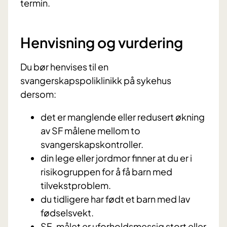
termin.
Henvisning og vurdering
Du bør henvises til en
svangerskapspoliklinikk på sykehus
dersom:
det er manglende eller redusert økning
av SF målene mellom to
svangerskapskontroller.
din lege eller jordmor finner at du er i
risikogruppen for å få barn med
tilvekstproblem.
du tidligere har født et barn med lav
fødselsvekt.
SF-målet er uforholdsmessig stort eller