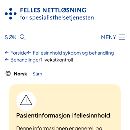
Hopp
til
innhold
SØK
MENY
Forside
Fellesinnhold sykdom og behandling
Behandlinger
Tilvekstkontroll
Norsk
Sámi
Pasientinformasjon i fellesinnhold
Denne informasjonen er generell og