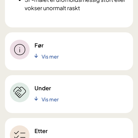
vokser unormalt raskt
Før
Vis mer
Under
Vis mer
Etter