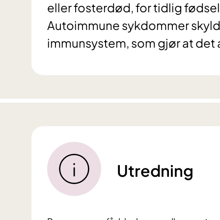
eller fosterdød, for tidlig fødse
Autoimmune sykdommer skyldes 
immunsystem, som gjør at det a
Utredning