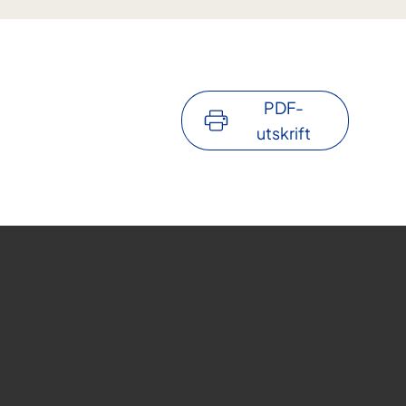
PDF-
utskrift