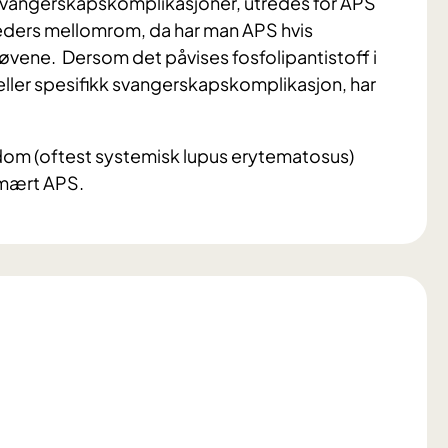
svangerskapskomplikasjoner, utredes for APS
eders mellomrom, da har man APS hvis
øvene. Dersom det påvises fosfolipantistoff i
ller spesifikk svangerskapskomplikasjon, har
dom (oftest systemisk lupus erytematosus)
rimært APS.