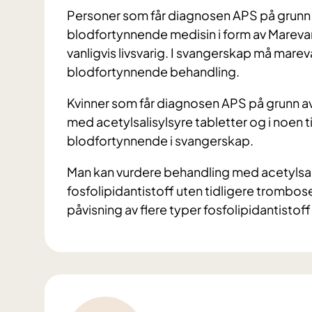
Personer som får diagnosen APS på grunn
blodfortynnende medisin i form av Marevan
vanligvis livsvarig. I svangerskap må mare
blodfortynnende behandling.
Kvinner som får diagnosen APS på grunn a
med acetylsalisylsyre tabletter og i noen t
blodfortynnende i svangerskap.
Man kan vurdere behandling med acetylsal
fosfolipidantistoff uten tidligere trombo
påvisning av flere typer fosfolipidantistoff 