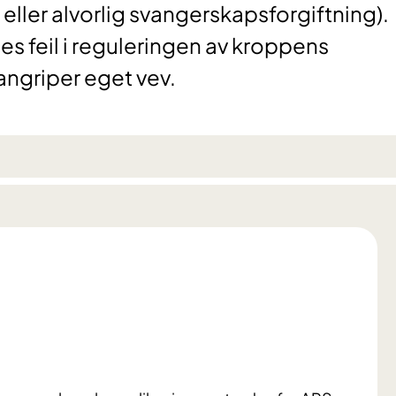
l eller alvorlig svangerskapsforgiftning).
feil i reguleringen av kroppens
ngriper eget vev.