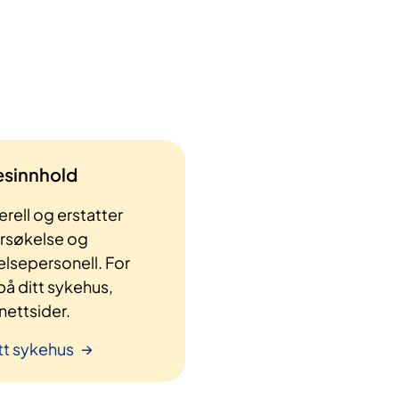
lesinnhold
rell og erstatter
ersøkelse og
elsepersonell. For
å ditt sykehus,
ettsider.
tt sykehus