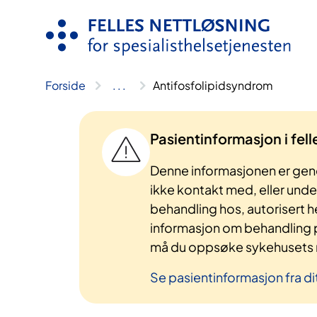
Hopp
til
innhold
Forside
..
.
Antifosfolipidsyndrom
Pasientinformasjon i fel
Denne informasjonen er gene
ikke kontakt med, eller und
behandling hos, autorisert h
informasjon om behandling p
må du oppsøke sykehusets n
Se pasientinformasjon fra di