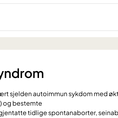
syndrom
svært sjelden autoimmun sykdom med øk
p) og bestemte
jentatte tidlige spontanaborter, seinab