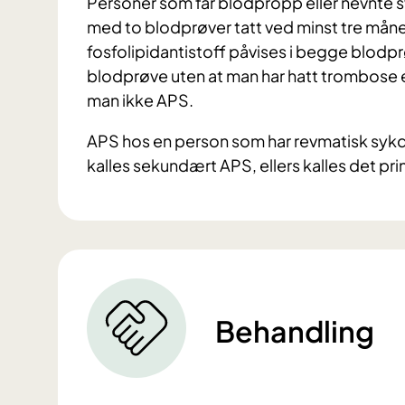
Personer som får blodpropp eller nevnte 
med to blodprøver tatt ved minst tre mån
fosfolipidantistoff påvises i begge blodpr
blodprøve uten at man har hatt trombose e
man ikke APS.
APS hos en person som har revmatisk syk
kalles sekundært APS, ellers kalles det p
Behandling