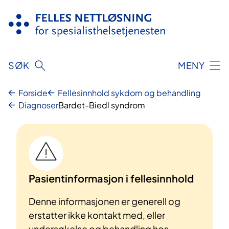
Hopp
til
innhold
SØK
MENY
Forside
Fellesinnhold sykdom og behandling
Diagnoser
Bardet-Biedl syndrom
Pasientinformasjon i fellesinnhold
Denne informasjonen er generell og
erstatter ikke kontakt med, eller
undersøkelse og behandling hos,