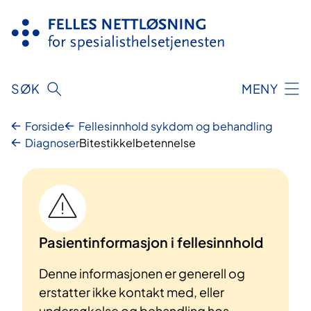
Hopp
til
innhold
SØK
MENY
Forside
Fellesinnhold sykdom og behandling
Diagnoser
Bitestikkelbetennelse
Pasientinformasjon i fellesinnhold
Denne informasjonen er generell og
erstatter ikke kontakt med, eller
undersøkelse og behandling hos,