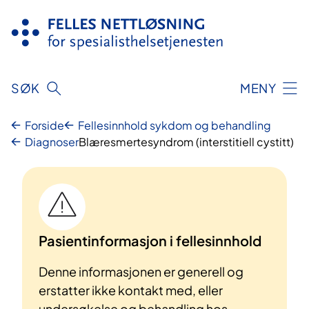
Hopp
til
innhold
SØK
MENY
Forside
Fellesinnhold sykdom og behandling
Diagnoser
Blæresmertesyndrom (interstitiell cystitt)
Pasientinformasjon i fellesinnhold
Denne informasjonen er generell og
erstatter ikke kontakt med, eller
undersøkelse og behandling hos,