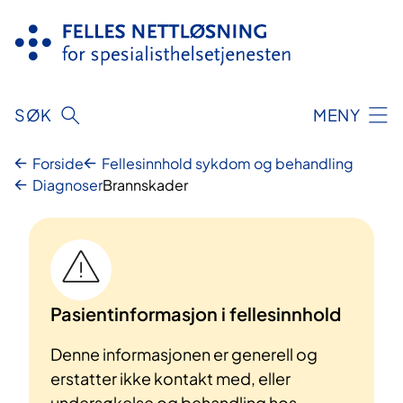
Hopp
til
innhold
SØK
MENY
Forside
Fellesinnhold sykdom og behandling
Diagnoser
Brannskader
Pasientinformasjon i fellesinnhold
Denne informasjonen er generell og
erstatter ikke kontakt med, eller
undersøkelse og behandling hos,